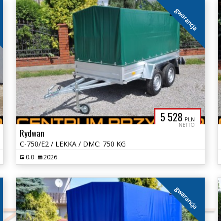
gwarancja
5 528
PLN
NETTO
Rydwan
C-750/E2 / LEKKA / DMC: 750 KG
0.0
2026
gwarancja