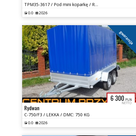
TPM35-3617 / Pod mini koparkę / Rampa / Budowlana / DMC: 3500 KG
0.0
2026
gwarancja
6 300
PLN
NETTO
Rydwan
C-750/F3 / LEKKA / DMC: 750 KG
0.0
2026