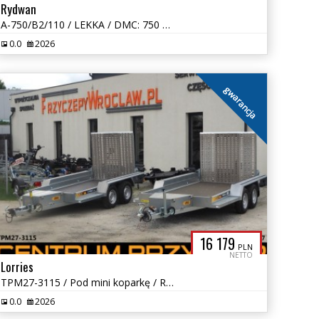
Rydwan
A-750/B2/110 / LEKKA / DMC: 750 KG
0.0
2026
gwarancja
16 179
PLN
NETTO
Lorries
TPM27-3115 / Pod mini koparkę / Rampa / Budowlana / DMC 2400-2700
0.0
2026