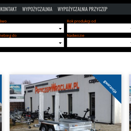
KONTAKT
WYPOŻYCZALNIA
WYPOŻYCZALNIA PRZYCZEP
liwo
Rok produkcji od
zebieg do
Nadwozie
gwarancja