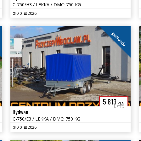
C-750/H3 / LEKKA / DMC: 750 KG
0.0
2026
gwarancja
5 813
PLN
NETTO
Rydwan
C-750/E3 / LEKKA / DMC: 750 KG
0.0
2026