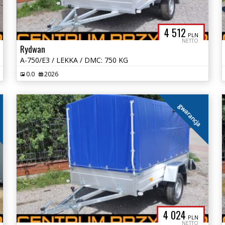
4 512
PLN
NETTO
Rydwan
A-750/E3 / LEKKA / DMC: 750 KG
0.0
2026
gwarancja
4 024
PLN
NETTO