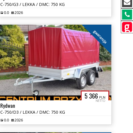
C-750/G3 / LEKKA / DMC: 750 KG
0.0
2026
gwarancja
5 366
PLN
NETTO
Rydwan
C-750/D3 / LEKKA / DMC: 750 KG
0.0
2026