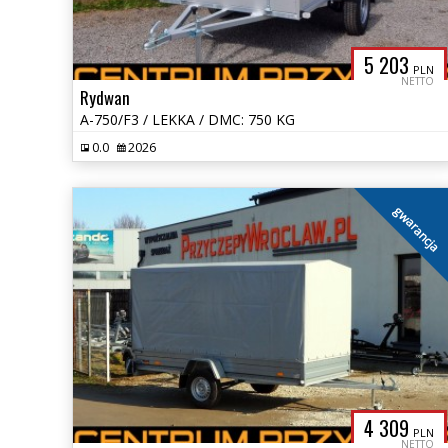
5 203
PLN
NETTO
Rydwan
A-750/F3 / LEKKA / DMC: 750 KG
0.0
2026
gwarancja
4 309
PLN
NETTO