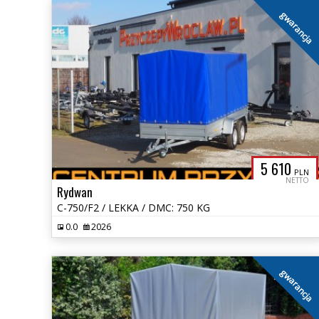
gwarancja
5 610
PLN
NETTO
Rydwan
C-750/F2 / LEKKA / DMC: 750 KG
0.0
2026
gwarancja