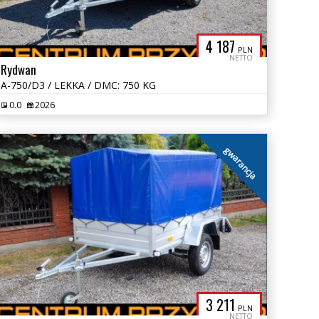
4 187
PLN
NETTO
Rydwan
A-750/D3 / LEKKA / DMC: 750 KG
0.0
2026
gwarancja
3 211
PLN
NETTO