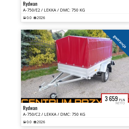
Rydwan
A-750/E2 / LEKKA / DMC: 750 KG
0.0
2026
gwarancja
3 659
PLN
NETTO
Rydwan
A-750/C2 / LEKKA / DMC: 750 KG
0.0
2026