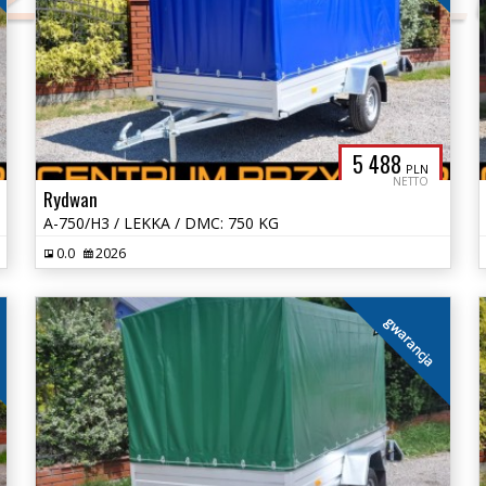
5 488
PLN
NETTO
Rydwan
A-750/H3 / LEKKA / DMC: 750 KG
0.0
2026
gwarancja