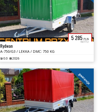
5 285
PLN
NETTO
Rydwan
A-750/G3 / LEKKA / DMC: 750 KG
0.0
2026
gwarancja