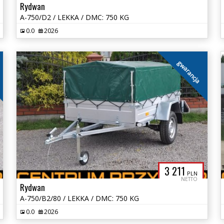
Rydwan
A-750/D2 / LEKKA / DMC: 750 KG
0.0
2026
gwarancja
3 211
PLN
NETTO
Rydwan
A-750/B2/80 / LEKKA / DMC: 750 KG
0.0
2026