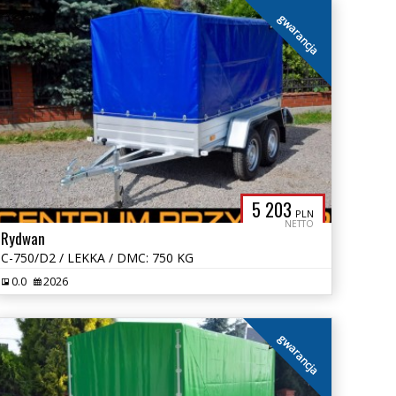
gwarancja
5 203
PLN
NETTO
Rydwan
C-750/D2 / LEKKA / DMC: 750 KG
0.0
2026
gwarancja