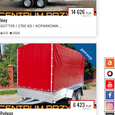
14 626
PLN
NETTO
Inny
GOTTER / 2700 KG / KOPARKOWA / BUDOWLANA
0.0
2026
gwarancja
6 423
PLN
NETTO
Rydwan