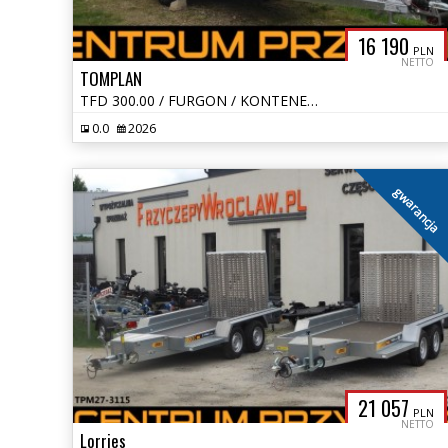
16 190
PLN
NETTO
TOMPLAN
TFD 300.00 / FURGON / KONTENER / DMC 1300 KG
0.0
2026
gwarancja
21 057
PLN
NETTO
Lorries