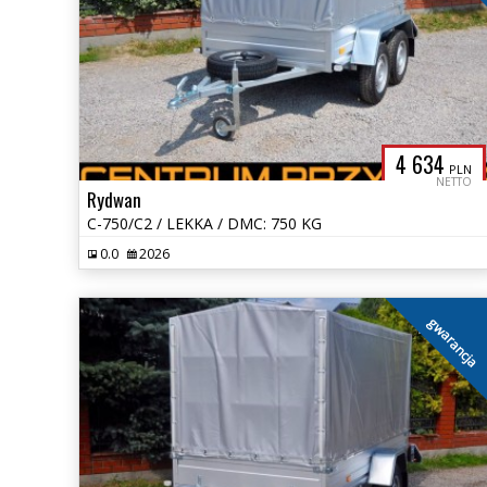
4 634
PLN
NETTO
Rydwan
C-750/C2 / LEKKA / DMC: 750 KG
0.0
2026
gwarancja