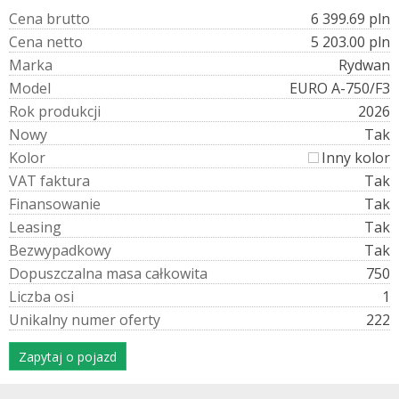
C
e
n
a
b
r
u
t
t
o
6 399.69 pln
C
e
n
a
n
e
t
t
o
5 203.00 pln
M
a
r
k
a
Rydwan
M
o
d
e
l
EURO A-750/F3
R
o
k
p
r
o
d
u
k
c
j
i
2026
N
o
w
y
Tak
K
o
l
o
r
Inny kolor
V
A
T
f
a
k
t
u
r
a
Tak
F
i
n
a
n
s
o
w
a
n
i
e
Tak
L
e
a
s
i
n
g
Tak
B
e
z
w
y
p
a
d
k
o
w
y
Tak
D
o
p
u
s
z
c
z
a
l
n
a
m
a
s
a
c
a
ł
k
o
w
i
t
a
750
L
i
c
z
b
a
o
s
i
1
U
n
i
k
a
l
n
y
n
u
m
e
r
o
f
e
r
t
y
222
Zapytaj o pojazd