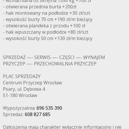
- wzmacniana oś skrętna 1350 kg +700 zł
- otwierana przednia burta +200zł
- hak montowany na podłodze +30 zł/szt
- wysokość burty 70 cm +190 zł/m bieżący
- otwierana plandeka z przodu +100 zł
- hak wpuszczany w podłodze +80 zł/szt
- wysokość burty 50 cm +130 zł/m bieżący
SPRZEDAŻ —- SERWIS —- CZĘŚCI —- WYNAJEM
PRZYCZEP —- PRZECHOWALNIA PRZYCZEP
PLAC SPRZEDAŻY
Centrum Przyczep Wrocław
Psary, ul. Dębowa 4
51-180 Wrocław
Wypożyczalnia:
696 535 390
Sprzedaż:
608 827 685
Ogłoszenia mają charakter wyłącznie informacyjny i nie