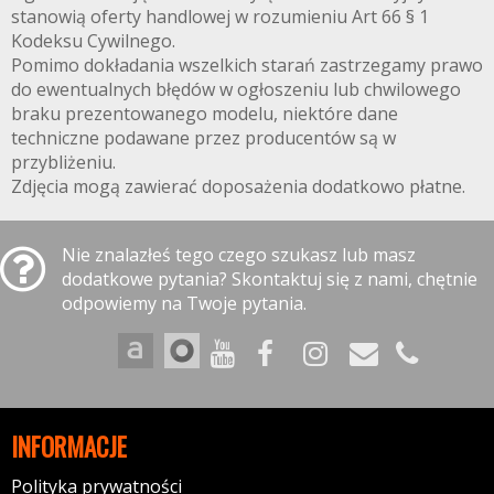
stanowią oferty handlowej w rozumieniu Art 66 § 1
Kodeksu Cywilnego.
Pomimo dokładania wszelkich starań zastrzegamy prawo
do ewentualnych błędów w ogłoszeniu lub chwilowego
braku prezentowanego modelu, niektóre dane
techniczne podawane przez producentów są w
przybliżeniu.
Zdjęcia mogą zawierać doposażenia dodatkowo płatne.
Nie znalazłeś tego czego szukasz lub masz
dodatkowe pytania? Skontaktuj się z nami, chętnie
odpowiemy na Twoje pytania.
INFORMACJE
Polityka prywatności