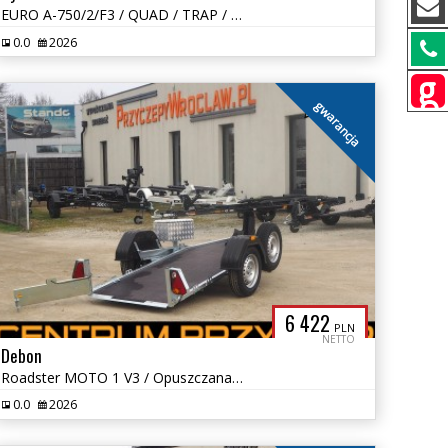
EURO A-750/2/F3 / QUAD / TRAP / NOWA WERSJA
0.0
2026
gwarancja
6 422
PLN
NETTO
Debon
Roadster MOTO 1 V3 / Opuszczana / DMC: 750 KG
0.0
2026