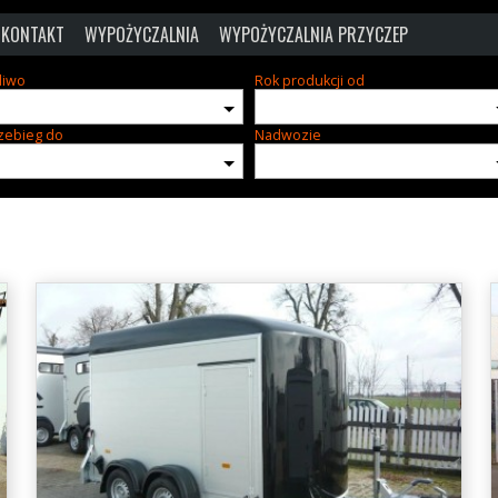
KONTAKT
WYPOŻYCZALNIA
WYPOŻYCZALNIA PRZYCZEP
liwo
Rok produkcji od
zebieg do
Nadwozie