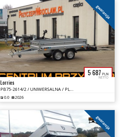
gwarancja
5 687
PLN
NETTO
Lorries
PB75-2614/2 / UNIWERSALNA / PLATFORMA / BURTY / DMC: 750 KG
0.0
2026
gwarancja