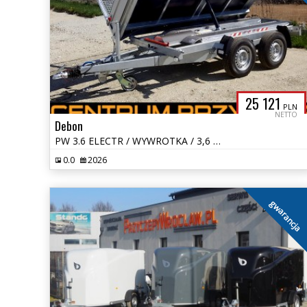
25 121
PLN
NETTO
Debon
PW 3.6 ELECTR / WYWROTKA / 3,6 x 1,8 / DMC 2700 - 3500 kg
0.0
2026
gwarancja