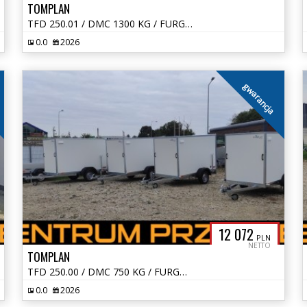
TOMPLAN
TFD 250.01 / DMC 1300 KG / FURGON / KONTENER
0.0
2026
gwarancja
12 072
PLN
NETTO
TOMPLAN
TFD 250.00 / DMC 750 KG / FURGON / KONTENER
0.0
2026