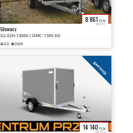
8 861
PLN
NETTO
Głowacz
G2-02H-1300V / DMC: 1300 KG
0.0
2026
gwarancja
14 140
PLN
NETTO