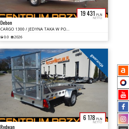
19 431
PLN
NETTO
Debon
CARGO 1300 / JEDYNA TAKA W POLSCE W TAKIM KOLORZE !
0.0
2026
gwarancja
6 178
PLN
NETTO
Rydwan