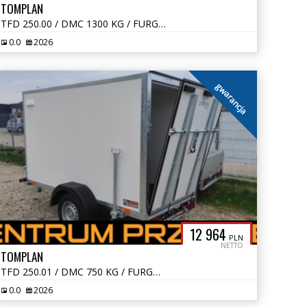
TOMPLAN
TFD 250.00 / DMC 1300 KG / FURGON / KONTENER
0.0
2026
gwarancja
12 964
PLN
NETTO
TOMPLAN
TFD 250.01 / DMC 750 KG / FURGON / KONTENER
0.0
2026