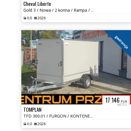
Cheval Liberte
Gold 3 / Nowa / 2 konna / Rampa / Siodlarnia / DMC: 1400-2600 kg
0.0
2026
gwarancja
17 146
PLN
NETTO
TOMPLAN
TFD 300.01 / FURGON / KONTENER / DMC 1300 KG
0.0
2026