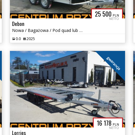
25 500
PLN
NETTO
Debon
Nowa / Bagażowa / Pod quad lub motocykl / DMC od 1100 do 2000 kg
0.0
2025
gwarancja
16 178
PLN
NETTO
Lorries