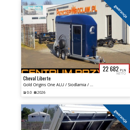
gwarancja
22 682
PLN
NETTO
Cheval Liberte
Gold Origins One ALU / Siodlarnia / Tylna rampa / DMC: 1100 - 1600 kg
0.0
2026
gwarancja