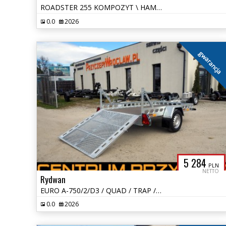
ROADSTER 255 KOMPOZYT \ HAMOWANA \ DRZWI BOCZNE \ RAMPA
0.0
2026
gwarancja
5 284
PLN
NETTO
Rydwan
EURO A-750/2/D3 / QUAD / TRAP / NOWA WERSJA
0.0
2026