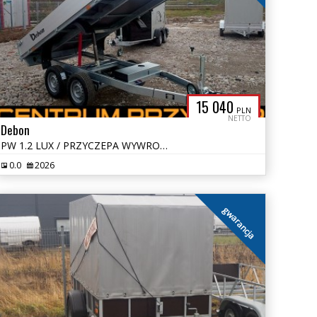
15 040
PLN
NETTO
Debon
PW 1.2 LUX / PRZYCZEPA WYWROTKA / 3,1 x 1,5 / DMC 1100 - 2000 kg
0.0
2026
gwarancja