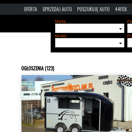
OFERTA
SPRZEDAJ AUTO
POSZUKUJĘ AUTO
44FOX
Marka
Pa
Model
Pr
OGŁOSZENIA (123)