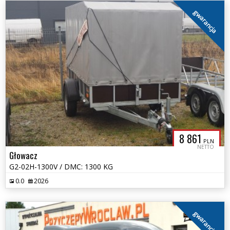
gwarancja
8 861
PLN
NETTO
Głowacz
G2-02H-1300V / DMC: 1300 KG
0.0
2026
gwarancja