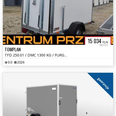
15 034
PLN
NETTO
TOMPLAN
TFD 250.01 / DMC 1300 KG / FURGON / KONTENER
0.0
2026
gwarancja