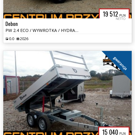
19 512
PLN
NETTO
Debon
PW 2.4 ECO / WYWROTKA / HYDRAULICZNA/ 3 x 1,8 / DMC 1600-2600kg
0.0
2026
gwarancja
15 040
PLN