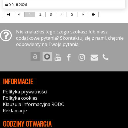
0.0
2026
1
2
3
4
5
Nie znalazłeś tego czego szukasz lub masz
dodatkowe pytania? Skontaktuj się z nami, chętnie
odpowiemy na Twoje pytania.
INFORMACJE
Polityka prywatności
Polityka cookies
Klauzula informacyjna RODO
Reklamacje
GODZINY OTWARCIA