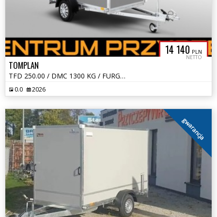
14 140
PLN
NETTO
TOMPLAN
TFD 250.00 / DMC 1300 KG / FURGON / KONTENER
0.0
2026
gwarancja