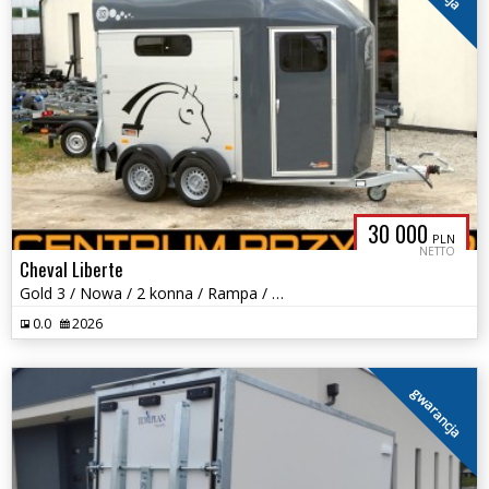
30 000
PLN
NETTO
Cheval Liberte
Gold 3 / Nowa / 2 konna / Rampa / Siodlarnia / DMC: 1400-2600 kg
0.0
2026
gwarancja