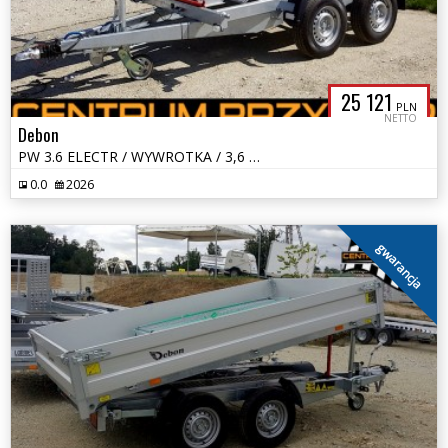
25 121
PLN
NETTO
Debon
PW 3.6 ELECTR / WYWROTKA / 3,6 x 1,8 / DMC 2700 - 3500 kg
0.0
2026
gwarancja