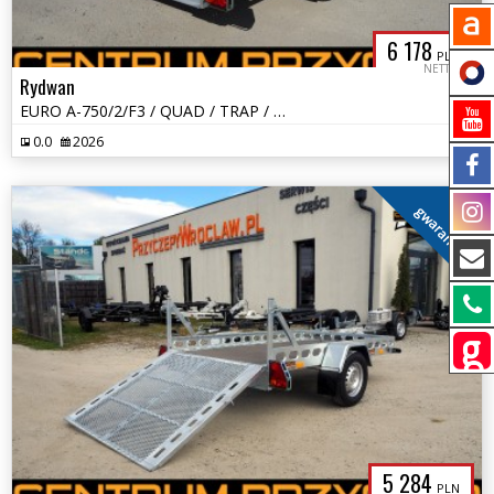
6 178
PLN
NETTO
Rydwan
EURO A-750/2/F3 / QUAD / TRAP / NOWA WERSJA
0.0
2026
gwarancja
5 284
PLN