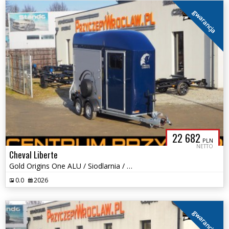
gwarancja
22 682
PLN
NETTO
Cheval Liberte
Gold Origins One ALU / Siodlarnia / Tylna rampa / DMC: 1100 - 1600 kg
0.0
2026
gwarancja