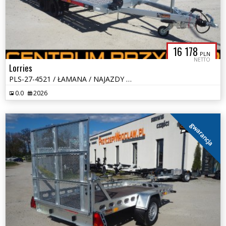
16 178
PLN
NETTO
Lorries
PLS-27-4521 / ŁAMANA / NAJAZDY / DMC: 2700 KG
0.0
2026
gwarancja