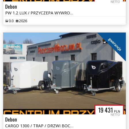
NETTO
Debon
PW 1.2 LUX / PRZYCZEPA WYWROTKA / 3,1 x 1,5 / DMC 1100 - 2000 kg
0.0
2026
gwarancja
19 431
PLN
NETTO
Debon
CARGO 1300 / TRAP / DRZWI BOCZNE / FURGON / KONTENER / RAMPA