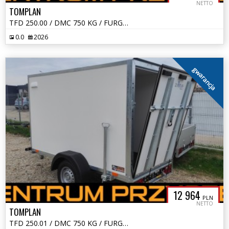
NETTO
TOMPLAN
TFD 250.00 / DMC 750 KG / FURGON / KONTENER
0.0
2026
gwarancja
12 964
PLN
NETTO
TOMPLAN
TFD 250.01 / DMC 750 KG / FURGON / KONTENER