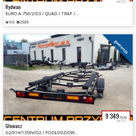
NETTO
Rydwan
EURO A-750/2/D3 / QUAD / TRAP / NOWA WERSJA
0.0
2026
gwarancja
9 349
PLN
NETTO
Głowacz
G2/01H/1350V/O2 / PODŁODZIOWA / DMC: 1350 KG