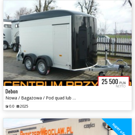
25 500
PLN
NETTO
Debon
Nowa / Bagażowa / Pod quad lub motocykl / DMC od 1100 do 2000 kg
0.0
2025
super oferta