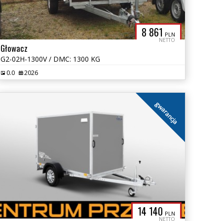
8 861
PLN
NETTO
Głowacz
G2-02H-1300V / DMC: 1300 KG
0.0
2026
gwarancja
14 140
PLN
NETTO