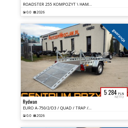
ROADSTER 255 KOMPOZYT \ HAMOWANA \ DRZWI BOCZNE \ RAMPA
0.0
2026
gwarancja
5 284
PLN
NETTO
Rydwan
EURO A-750/2/D3 / QUAD / TRAP / NOWA WERSJA
0.0
2026