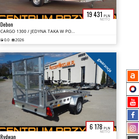
19 431
PLN
NETTO
Debon
CARGO 1300 / JEDYNA TAKA W POLSCE W TAKIM KOLORZE !
0.0
2026
gwarancja
6 178
PLN
NETTO
Rydwan