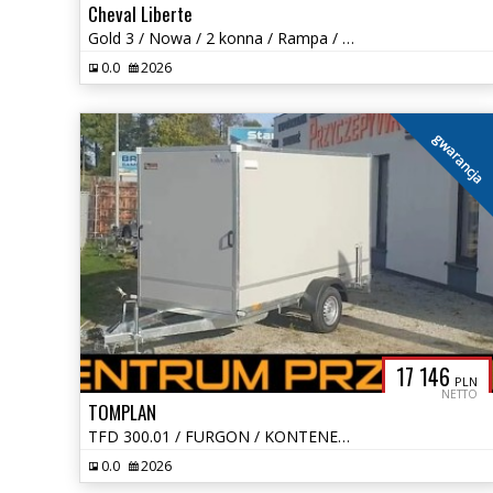
Cheval Liberte
Gold 3 / Nowa / 2 konna / Rampa / Siodlarnia / DMC: 1400-2600 kg
0.0
2026
gwarancja
17 146
PLN
NETTO
TOMPLAN
TFD 300.01 / FURGON / KONTENER / DMC 1300 KG
0.0
2026