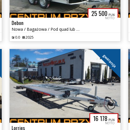
25 500
PLN
NETTO
Debon
Nowa / Bagażowa / Pod quad lub motocykl / DMC od 1100 do 2000 kg
0.0
2025
gwarancja
16 178
PLN
NETTO
Lorries