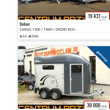
19 431
PLN
NETTO
Debon
CARGO 1300 / TRAP / DRZWI BOCZNE / FURGON / KONTENER / RAMPA
0.0
2026
gwarancja
30 000
PLN
NETTO