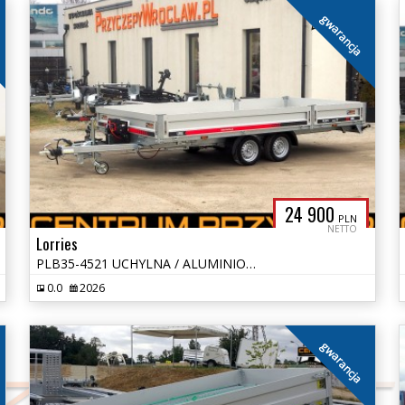
gwarancja
24 900
PLN
NETTO
Lorries
PLB35-4521 UCHYLNA / ALUMINIOWE BURTY / DMC: 3500 KG
0.0
2026
gwarancja