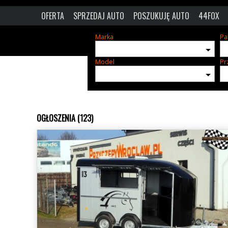
OFERTA
SPRZEDAJ AUTO
POSZUKUJĘ AUTO
44FOX
Marka
Pa
Model
Pr
OGŁOSZENIA (123)