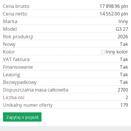
C
e
n
a
b
r
u
t
t
o
17 898.96 pln
C
e
n
a
n
e
t
t
o
14 552.00 pln
M
a
r
k
a
Inny
M
o
d
e
l
G3 27
R
o
k
p
r
o
d
u
k
c
j
i
2026
N
o
w
y
Tak
K
o
l
o
r
Inny kolor
V
A
T
f
a
k
t
u
r
a
Tak
F
i
n
a
n
s
o
w
a
n
i
e
Tak
L
e
a
s
i
n
g
Tak
B
e
z
w
y
p
a
d
k
o
w
y
Tak
D
o
p
u
s
z
c
z
a
l
n
a
m
a
s
a
c
a
ł
k
o
w
i
t
a
2700
L
i
c
z
b
a
o
s
i
2
U
n
i
k
a
l
n
y
n
u
m
e
r
o
f
e
r
t
y
179
Zapytaj o pojazd