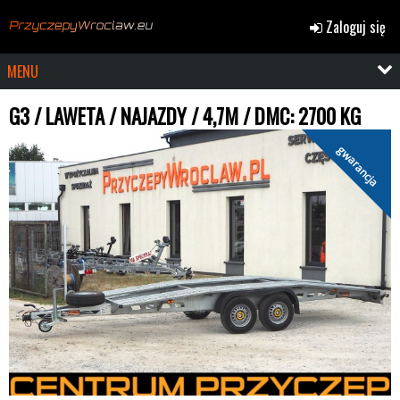
Zaloguj się
MENU
G3 / LAWETA / NAJAZDY / 4,7M / DMC: 2700 KG
gwarancja