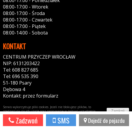
08:00-17:00 - Poniedziałek
08:00-17:00 - Wtorek
08:00-17:00 - Środa
08:00-17:00 - Czwartek
08:00-17:00 - Piątek
08:00-14:00 - Sobota
KONTAKT
CENTRUM PRZYCZEP WROCŁAW
NIP: 6131203422
Tel: 608 827 685
Tel: 696 535 390
51-180 Psary
Dębowa 4
Kontakt: przez formularz
Serwis wykorzystuje pliki cookies. Jeżeli nie blokujesz plików, to
Zamknij
zgadzasz się na ich użycie oraz zapisywanie w pamięci urządzenia.
Więcej informacji w
polityce prywatności
Zadzwoń
SMS
Dojedź do pojazdu
Potrzebujesz taki portal?
Napisz do nas!
44fox.com