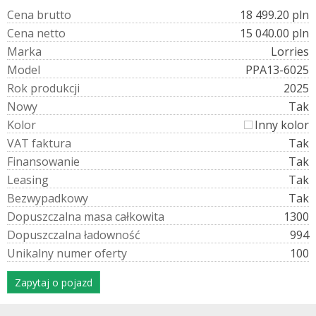
C
e
n
a
b
r
u
t
t
o
18 499.20 pln
C
e
n
a
n
e
t
t
o
15 040.00 pln
M
a
r
k
a
Lorries
M
o
d
e
l
PPA13-6025
R
o
k
p
r
o
d
u
k
c
j
i
2025
N
o
w
y
Tak
K
o
l
o
r
Inny kolor
V
A
T
f
a
k
t
u
r
a
Tak
F
i
n
a
n
s
o
w
a
n
i
e
Tak
L
e
a
s
i
n
g
Tak
B
e
z
w
y
p
a
d
k
o
w
y
Tak
D
o
p
u
s
z
c
z
a
l
n
a
m
a
s
a
c
a
ł
k
o
w
i
t
a
1300
D
o
p
u
s
z
c
z
a
l
n
a
ł
a
d
o
w
n
o
ś
ć
994
U
n
i
k
a
l
n
y
n
u
m
e
r
o
f
e
r
t
y
100
Zapytaj o pojazd